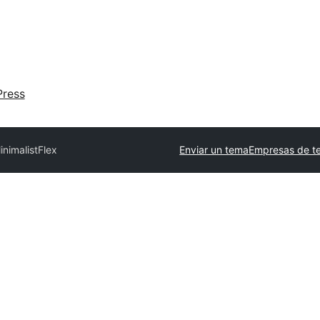
ress
inimalistFlex
Enviar un tema
Empresas de t