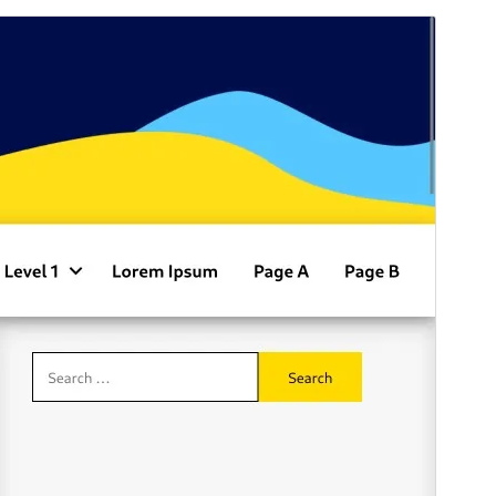
Vista previa
Descargar
Versión
1.6
Última actualización
25 ’25+00:00′ mayo ’25+00:00′ 2026
Instalaciones activas
100+
Versión de WordPress
4.9
Versión de PHP
5.6
Página de inicio del tema