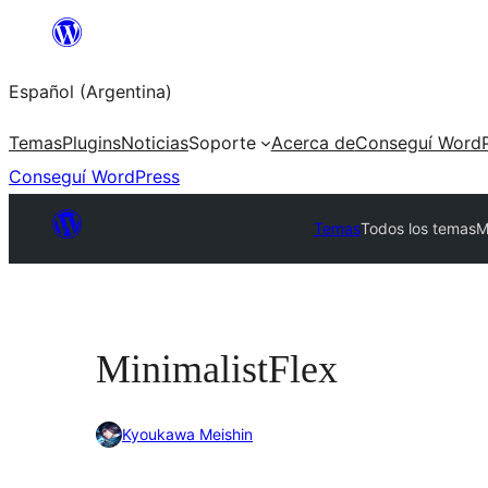
Saltar
al
Español (Argentina)
contenido
Temas
Plugins
Noticias
Soporte
Acerca de
Conseguí WordP
Conseguí WordPress
Temas
Todos los temas
M
MinimalistFlex
Kyoukawa Meishin