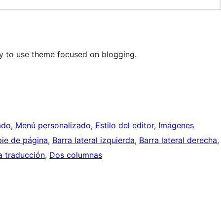
asy to use theme focused on blogging.
ado
, 
Menú personalizado
, 
Estilo del editor
, 
Imágenes
pie de página
, 
Barra lateral izquierda
, 
Barra lateral derecha
,
a traducción
, 
Dos columnas