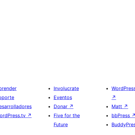
prender
Involucrate
WordPres
oporte
Eventos
↗
esarrolladores
Donar
↗
Matt
↗
ordPress.tv
↗
Five for the
bbPress
Future
BuddyPre