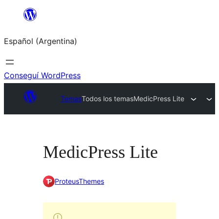
Saltar
al
Español (Argentina)
contenido
Conseguí WordPress
Temas
Todos los temas
MedicPress Lite
MedicPress Lite
ProteusThemes