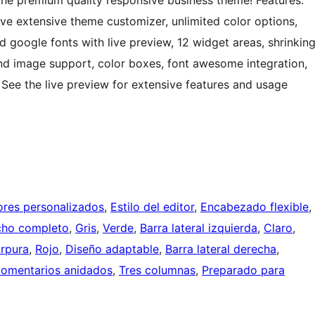
the premium quality responsive business theme! Features:
ive extensive theme customizer, unlimited color options,
 google fonts with live preview, 12 widget areas, shrinkin
und image support, color boxes, font awesome integration,
ee the live preview for extensive features and usage
ores personalizados
, 
Estilo del editor
, 
Encabezado flexible
, 
ncho completo
, 
Gris
, 
Verde
, 
Barra lateral izquierda
, 
Claro
, 
rpura
, 
Rojo
, 
Diseño adaptable
, 
Barra lateral derecha
, 
omentarios anidados
, 
Tres columnas
, 
Preparado para