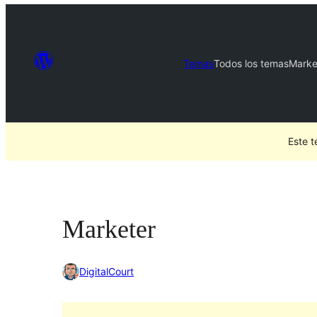
Temas
Todos los temas
Marke
Este t
Marketer
DigitalCourt