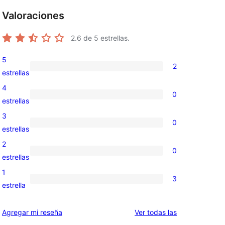
Valoraciones
g
2.6
de 5 estrellas.
5
2
2
estrellas
valoraciones
4
0
de
0
estrellas
5
valoraciones
3
0
estrellas
de
0
estrellas
4
valoraciones
2
0
estrellas
de
0
estrellas
3
valoraciones
1
3
estrellas
de
3
estrella
2
valoraciones
estrellas
de
reseñas
Agregar mi reseña
Ver todas las
1