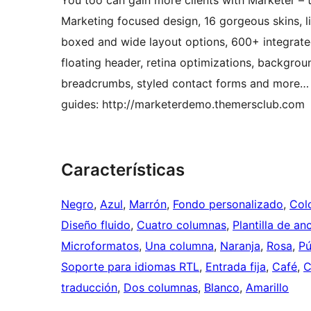
You too can gain more clients with Marketer – 
Marketing focused design, 16 gorgeous skins, l
boxed and wide layout options, 600+ integrated
floating header, retina optimizations, backgro
breadcrumbs, styled contact forms and more… S
guides: http://marketerdemo.themersclub.com
Características
Negro
, 
Azul
, 
Marrón
, 
Fondo personalizado
, 
Col
Diseño fluido
, 
Cuatro columnas
, 
Plantilla de a
Microformatos
, 
Una columna
, 
Naranja
, 
Rosa
, 
Pú
Soporte para idiomas RTL
, 
Entrada fija
, 
Café
, 
C
traducción
, 
Dos columnas
, 
Blanco
, 
Amarillo