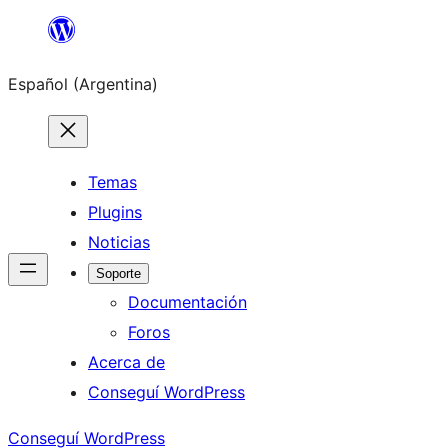
Saltar
al
Español (Argentina)
contenido
Temas
Plugins
Noticias
Soporte
Documentación
Foros
Acerca de
Conseguí WordPress
Conseguí WordPress