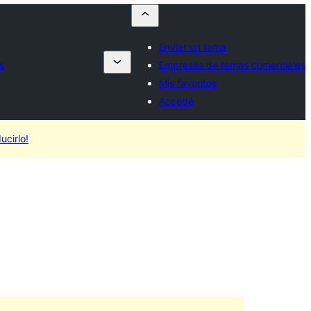
Enviar un tema
s
Empresas de temas comerciales
Mis favoritos
Accedé
ucirlo!