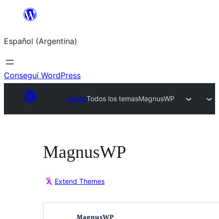
Saltar
al
Español (Argentina)
contenido
Conseguí WordPress
Temas
Todos los temas
MagnusWP
MagnusWP
Extend Themes