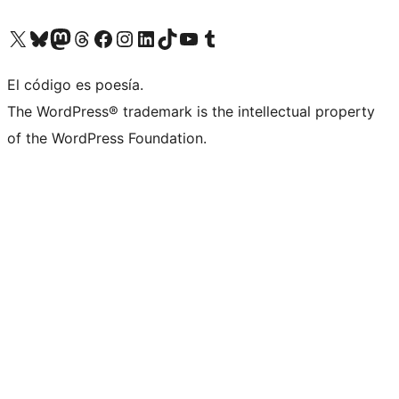
Visitá nuestra cuenta de X (anteriormente Twitter)
Visitá nuestra cuenta de Bluesky
Visitá nuestra cuenta de Mastodon
Visitá nuestra cuenta de Threads
Visitá nuestra página de Facebook
Visitá nuestra cuenta de Instagram
Visitá nuestra cuenta de LinkedIn
Visitá nuestra cuenta de TikTok
Visitá nuestro canal de YouTube
Visitá nuestra cuenta de Tumblr
El código es poesía.
The WordPress® trademark is the intellectual property
of the WordPress Foundation.