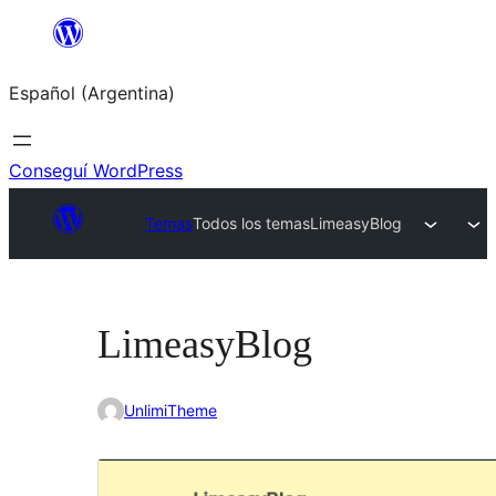
Saltar
al
Español (Argentina)
contenido
Conseguí WordPress
Temas
Todos los temas
LimeasyBlog
LimeasyBlog
UnlimiTheme