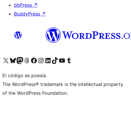
bbPress
↗
BuddyPress
↗
Visitá nuestra cuenta de X (anteriormente Twitter)
Visitá nuestra cuenta de Bluesky
Visitá nuestra cuenta de Mastodon
Visitá nuestra cuenta de Threads
Visitá nuestra página de Facebook
Visitá nuestra cuenta de Instagram
Visitá nuestra cuenta de LinkedIn
Visitá nuestra cuenta de TikTok
Visitá nuestro canal de YouTube
Visitá nuestra cuenta de Tumblr
El código es poesía.
The WordPress® trademark is the intellectual property
of the WordPress Foundation.