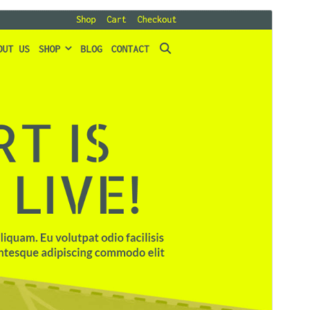
Tema comercial
Este tema es gratuito pero ofrece actualizaciones o
soporte comercial de pago.
Vista previa
Descargar
Versión
1.4.0
Última actualización
28 ’28+00:00′ abril ’28+00:00′ 2026
Instalaciones activas
20+
Versión de PHP
7.0
Página de inicio del tema