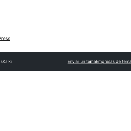
ress
as
Kalki
Enviar un tema
Empresas de tema