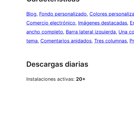
Blog
, 
Fondo personalizado
, 
Colores personaliz
Comercio electrónico
, 
Imágenes destacadas
, 
E
ancho completo
, 
Barra lateral izquierda
, 
Una c
tema
, 
Comentarios anidados
, 
Tres columnas
, 
P
Descargas diarias
Instalaciones activas:
20+