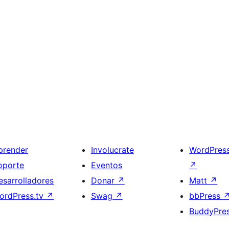
prender
Involucrate
WordPres
oporte
Eventos
↗
esarrolladores
Donar
↗
Matt
↗
ordPress.tv
↗
Swag
↗
bbPress
BuddyPre