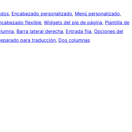
ados
, 
Encabezado personalizado
, 
Menú personalizado
, 
ncabezado flexible
, 
Widgets del pie de página
, 
Plantilla de
olumna
, 
Barra lateral derecha
, 
Entrada fija
, 
Opciones del
reparado para traducción
, 
Dos columnas