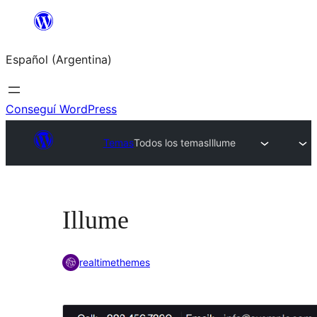
Saltar
al
Español (Argentina)
contenido
Conseguí WordPress
Temas
Todos los temas
Illume
Illume
realtimethemes