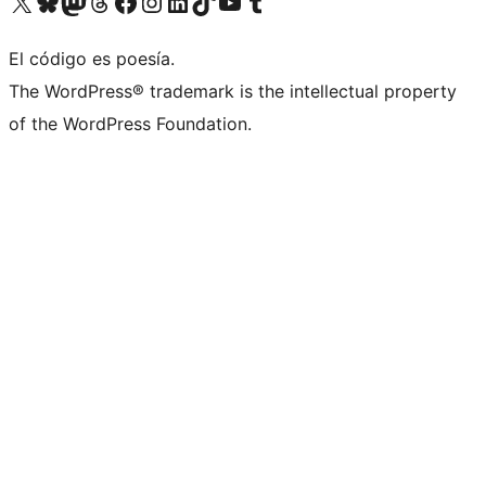
Visitá nuestra cuenta de X (anteriormente Twitter)
Visitá nuestra cuenta de Bluesky
Visitá nuestra cuenta de Mastodon
Visitá nuestra cuenta de Threads
Visitá nuestra página de Facebook
Visitá nuestra cuenta de Instagram
Visitá nuestra cuenta de LinkedIn
Visitá nuestra cuenta de TikTok
Visitá nuestro canal de YouTube
Visitá nuestra cuenta de Tumblr
El código es poesía.
The WordPress® trademark is the intellectual property
of the WordPress Foundation.