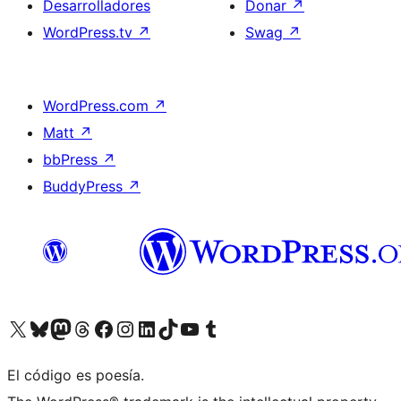
Desarrolladores
Donar
↗
WordPress.tv
↗
Swag
↗
WordPress.com
↗
Matt
↗
bbPress
↗
BuddyPress
↗
Visitá nuestra cuenta de X (anteriormente Twitter)
Visitá nuestra cuenta de Bluesky
Visitá nuestra cuenta de Mastodon
Visitá nuestra cuenta de Threads
Visitá nuestra página de Facebook
Visitá nuestra cuenta de Instagram
Visitá nuestra cuenta de LinkedIn
Visitá nuestra cuenta de TikTok
Visitá nuestro canal de YouTube
Visitá nuestra cuenta de Tumblr
El código es poesía.