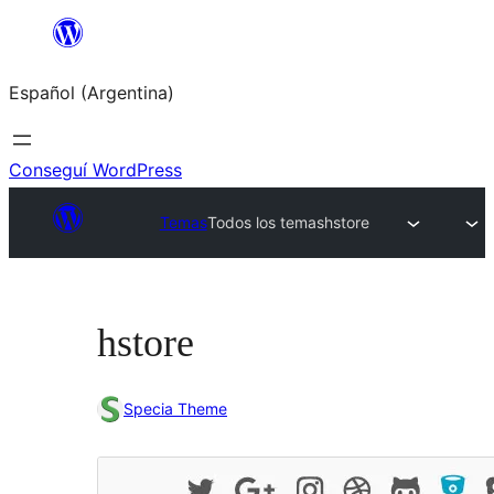
Saltar
al
Español (Argentina)
contenido
Conseguí WordPress
Temas
Todos los temas
hstore
hstore
Specia Theme