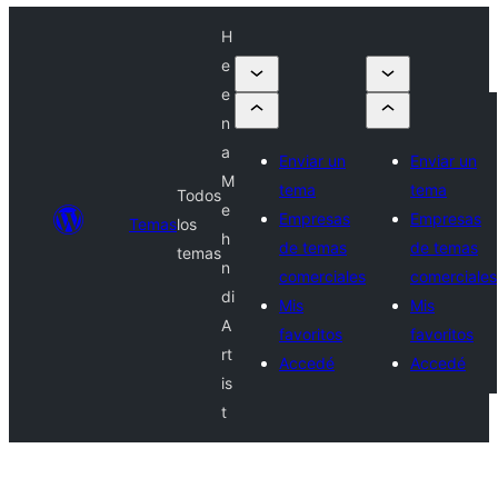
H
e
e
n
a
Enviar un
Enviar un
M
tema
tema
Todos
e
Empresas
Empresas
Temas
los
h
de temas
de temas
temas
n
comerciales
comerciales
di
Mis
Mis
A
favoritos
favoritos
rt
Accedé
Accedé
is
t