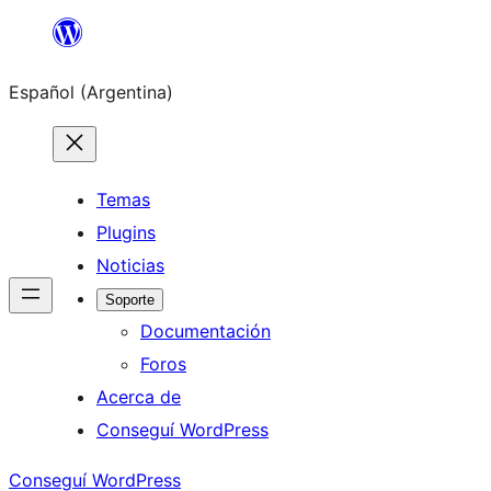
Saltar
al
Español (Argentina)
contenido
Temas
Plugins
Noticias
Soporte
Documentación
Foros
Acerca de
Conseguí WordPress
Conseguí WordPress