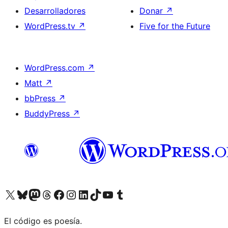
Desarrolladores
Donar
↗
WordPress.tv
↗
Five for the Future
WordPress.com
↗
Matt
↗
bbPress
↗
BuddyPress
↗
Visitá nuestra cuenta de X (anteriormente Twitter)
Visitá nuestra cuenta de Bluesky
Visitá nuestra cuenta de Mastodon
Visitá nuestra cuenta de Threads
Visitá nuestra página de Facebook
Visitá nuestra cuenta de Instagram
Visitá nuestra cuenta de LinkedIn
Visitá nuestra cuenta de TikTok
Visitá nuestro canal de YouTube
Visitá nuestra cuenta de Tumblr
El código es poesía.