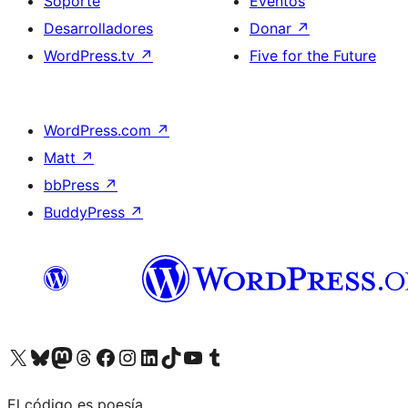
Soporte
Eventos
Desarrolladores
Donar
↗
WordPress.tv
↗
Five for the Future
WordPress.com
↗
Matt
↗
bbPress
↗
BuddyPress
↗
Visitá nuestra cuenta de X (anteriormente Twitter)
Visitá nuestra cuenta de Bluesky
Visitá nuestra cuenta de Mastodon
Visitá nuestra cuenta de Threads
Visitá nuestra página de Facebook
Visitá nuestra cuenta de Instagram
Visitá nuestra cuenta de LinkedIn
Visitá nuestra cuenta de TikTok
Visitá nuestro canal de YouTube
Visitá nuestra cuenta de Tumblr
El código es poesía.