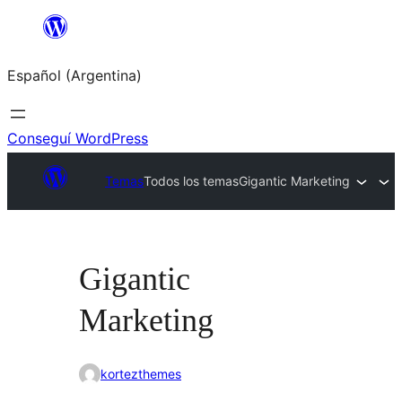
Saltar
al
Español (Argentina)
contenido
Conseguí WordPress
Temas
Todos los temas
Gigantic Marketing
Gigantic
Marketing
kortezthemes