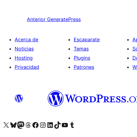
Anterior
GeneratePress
Acerca de
Escaparate
A
Noticias
Temas
S
Hosting
Plugins
D
Privacidad
Patrones
W
Visitá nuestra cuenta de X (anteriormente Twitter)
Visitá nuestra cuenta de Bluesky
Visitá nuestra cuenta de Mastodon
Visitá nuestra cuenta de Threads
Visitá nuestra página de Facebook
Visitá nuestra cuenta de Instagram
Visitá nuestra cuenta de LinkedIn
Visitá nuestra cuenta de TikTok
Visitá nuestro canal de YouTube
Visitá nuestra cuenta de Tumblr