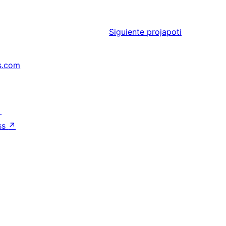
Siguiente
projapoti
s.com
↗
ss
↗