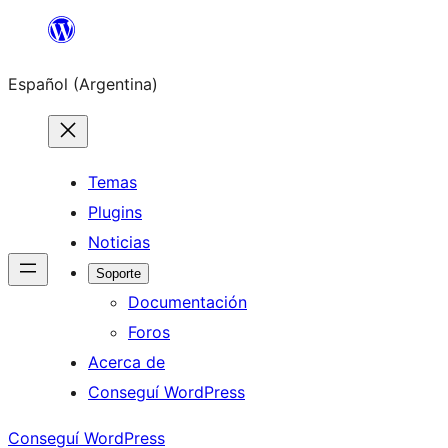
Saltar
al
Español (Argentina)
contenido
Temas
Plugins
Noticias
Soporte
Documentación
Foros
Acerca de
Conseguí WordPress
Conseguí WordPress