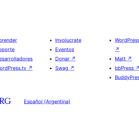
prender
Involucrate
WordPres
oporte
Eventos
↗
esarrolladores
Donar
↗
Matt
↗
ordPress.tv
↗
Swag
↗
bbPress
BuddyPre
Español (Argentina)