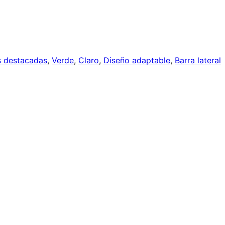
 destacadas
, 
Verde
, 
Claro
, 
Diseño adaptable
, 
Barra lateral