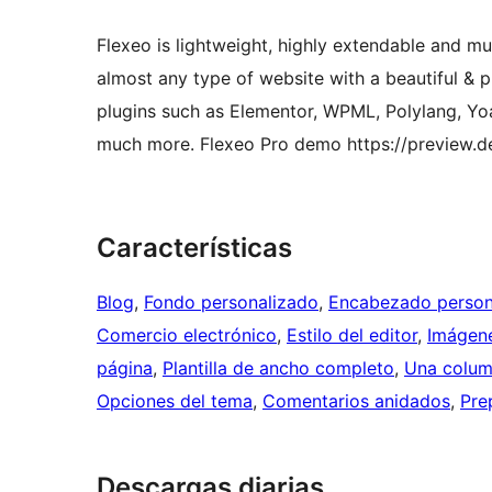
Flexeo is lightweight, highly extendable and mu
almost any type of website with a beautiful & 
plugins such as Elementor, WPML, Polylang, Y
much more. Flexeo Pro demo https://preview.d
Características
Blog
, 
Fondo personalizado
, 
Encabezado person
Comercio electrónico
, 
Estilo del editor
, 
Imágen
página
, 
Plantilla de ancho completo
, 
Una colu
Opciones del tema
, 
Comentarios anidados
, 
Pre
Descargas diarias