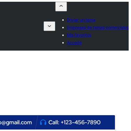
Enviar un tema
s
Empresas de temas comerciales
Mis favoritos
Accedé
Tema comercial
Este tema es gratuito pero ofrece actualizaciones o