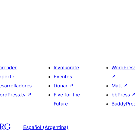
prender
Involucrate
WordPres
oporte
Eventos
↗
esarrolladores
Donar
↗
Matt
↗
ordPress.tv
↗
Five for the
bbPress
Future
BuddyPre
Español (Argentina)