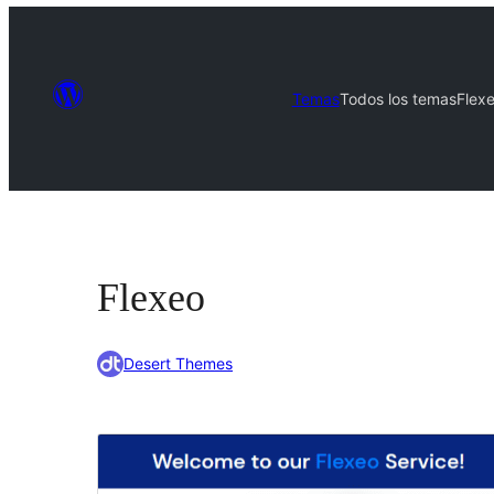
Temas
Todos los temas
Flex
Flexeo
Desert Themes