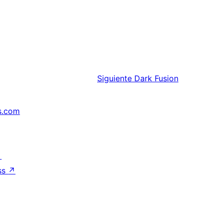
Siguiente
Dark Fusion
s.com
↗
ss
↗