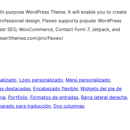
lti-purpose WordPress Theme. It will enable you to create
professional design. Flexeo supports popular WordPress
oast SEO, WooCommerce, Contact Form 7, Jetpack, and
esertthemes.com/pro/flexeo/
alizado
, 
Logo personalizado
, 
Menú personalizado
, 
es destacadas
, 
Encabezado flexible
, 
Widgets del pie de
mna
, 
Portfolio
, 
Formatos de entradas
, 
Barra lateral derecha
, 
parado para traducción
, 
Dos columnas