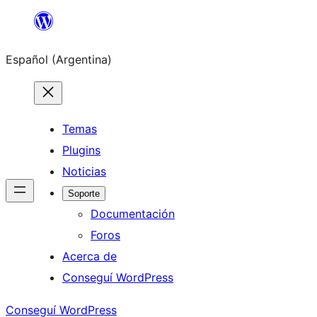
Saltar
al
Español (Argentina)
contenido
Temas
Plugins
Noticias
Soporte
Documentación
Foros
Acerca de
Conseguí WordPress
Conseguí WordPress