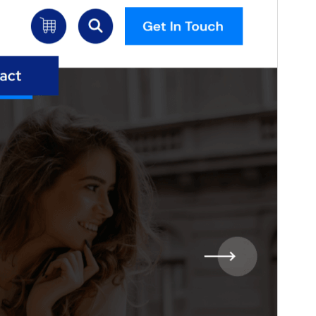
soporte comercial de pago.
Ver soporte
Vista previa
Descargar
Este es un tema hijo de
Atua
.
Versión
1.1.58
Última actualización
6 ’06+00:00′ agosto ’06+00:00′ 2026
Instalaciones activas
80+
Versión de WordPress
4.7
Versión de PHP
5.6
Página de inicio del tema