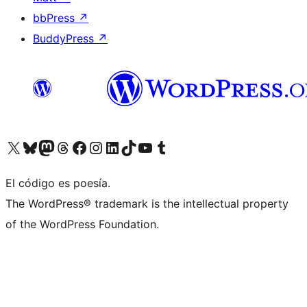
bbPress
↗
BuddyPress
↗
Visitá nuestra cuenta de X (anteriormente Twitter)
Visitá nuestra cuenta de Bluesky
Visitá nuestra cuenta de Mastodon
Visitá nuestra cuenta de Threads
Visitá nuestra página de Facebook
Visitá nuestra cuenta de Instagram
Visitá nuestra cuenta de LinkedIn
Visitá nuestra cuenta de TikTok
Visitá nuestro canal de YouTube
Visitá nuestra cuenta de Tumblr
El código es poesía.
The WordPress® trademark is the intellectual property
of the WordPress Foundation.