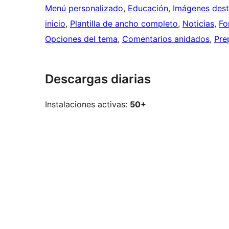
Menú personalizado
, 
Educación
, 
Imágenes des
inicio
, 
Plantilla de ancho completo
, 
Noticias
, 
Fo
Opciones del tema
, 
Comentarios anidados
, 
Pre
Descargas diarias
Instalaciones activas:
50+