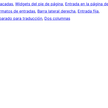
tacadas
, 
Widgets del pie de página
, 
Entrada en la página d
rmatos de entradas
, 
Barra lateral derecha
, 
Entrada fija
, 
parado para traducción
, 
Dos columnas