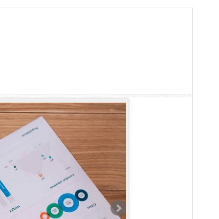
Vista previa
Descargar
Versión
1.6.3
Última actualización
7 ’07+00:00′ junio ’07+00:00′ 2026
Instalaciones activas
50+
Versión de WordPress
6.2
Versión de PHP
7.0
Página de inicio del tema