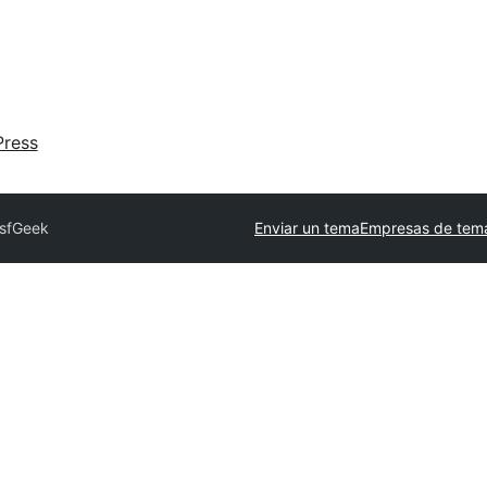
ress
s
fGeek
Enviar un tema
Empresas de tema