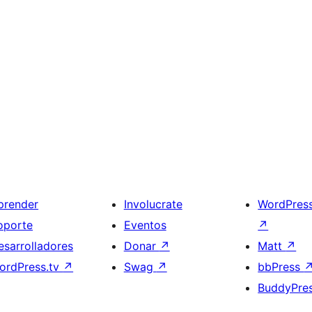
prender
Involucrate
WordPres
oporte
Eventos
↗
esarrolladores
Donar
↗
Matt
↗
ordPress.tv
↗
Swag
↗
bbPress
BuddyPre