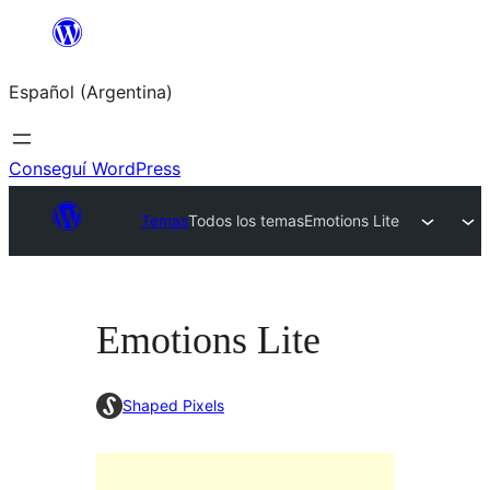
Saltar
al
Español (Argentina)
contenido
Conseguí WordPress
Temas
Todos los temas
Emotions Lite
Emotions Lite
Shaped Pixels