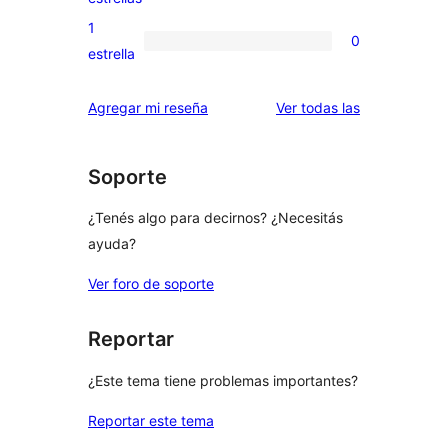
3
valoraciones
1
0
estrellas
de
0
estrella
2
valoraciones
estrellas
de
reseñas
Agregar mi reseña
Ver todas las
1
estrellas
Soporte
¿Tenés algo para decirnos? ¿Necesitás
ayuda?
Ver foro de soporte
Reportar
¿Este tema tiene problemas importantes?
Reportar este tema