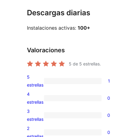
Descargas diarias
Instalaciones activas:
100+
Valoraciones
5
de 5 estrellas.
5
1
1
estrellas
valoración
4
0
de
0
estrellas
5
valoraciones
3
0
estrellas
de
0
estrellas
4
valoraciones
2
0
estrellas
de
0
estrellas