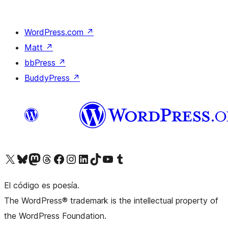
WordPress.com
↗
Matt
↗
bbPress
↗
BuddyPress
↗
Visitá nuestra cuenta de X (anteriormente Twitter)
Visitá nuestra cuenta de Bluesky
Visitá nuestra cuenta de Mastodon
Visitá nuestra cuenta de Threads
Visitá nuestra página de Facebook
Visitá nuestra cuenta de Instagram
Visitá nuestra cuenta de LinkedIn
Visitá nuestra cuenta de TikTok
Visitá nuestro canal de YouTube
Visitá nuestra cuenta de Tumblr
El código es poesía.
The WordPress® trademark is the intellectual property of
the WordPress Foundation.