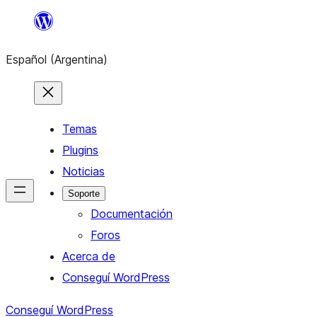
Saltar
al
Español (Argentina)
contenido
Temas
Plugins
Noticias
Soporte
Documentación
Foros
Acerca de
Conseguí WordPress
Conseguí WordPress