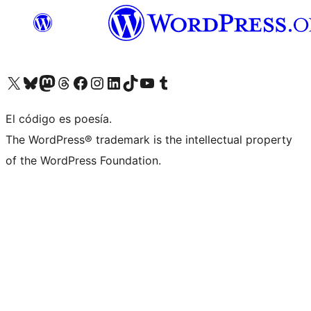
Visitá nuestra cuenta de X (anteriormente Twitter)
Visitá nuestra cuenta de Bluesky
Visitá nuestra cuenta de Mastodon
Visitá nuestra cuenta de Threads
Visitá nuestra página de Facebook
Visitá nuestra cuenta de Instagram
Visitá nuestra cuenta de LinkedIn
Visitá nuestra cuenta de TikTok
Visitá nuestro canal de YouTube
Visitá nuestra cuenta de Tumblr
El código es poesía.
The WordPress® trademark is the intellectual property
of the WordPress Foundation.