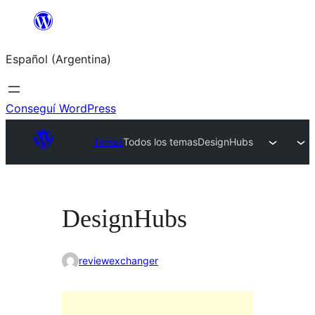
Saltar
al
Español (Argentina)
contenido
Conseguí WordPress
Temas
Todos los temas
DesignHubs
DesignHubs
reviewexchanger