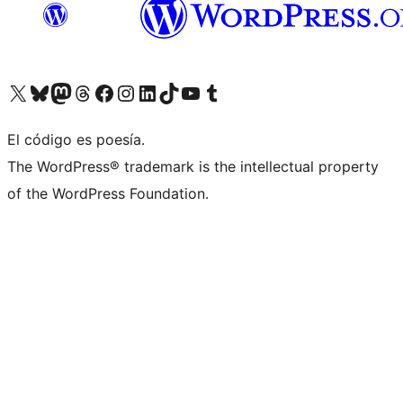
Visitá nuestra cuenta de X (anteriormente Twitter)
Visitá nuestra cuenta de Bluesky
Visitá nuestra cuenta de Mastodon
Visitá nuestra cuenta de Threads
Visitá nuestra página de Facebook
Visitá nuestra cuenta de Instagram
Visitá nuestra cuenta de LinkedIn
Visitá nuestra cuenta de TikTok
Visitá nuestro canal de YouTube
Visitá nuestra cuenta de Tumblr
El código es poesía.
The WordPress® trademark is the intellectual property
of the WordPress Foundation.