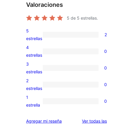
Valoraciones
5
de 5 estrellas.
5
2
2
estrellas
valoraciones
4
0
de
0
estrellas
5
valoraciones
3
0
estrellas
de
0
estrellas
4
valoraciones
2
0
estrellas
de
0
estrellas
3
valoraciones
1
0
estrellas
de
0
estrella
2
valoraciones
estrellas
de
reseñas
Agregar mi reseña
Ver todas las
1