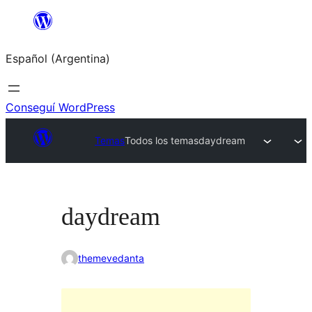
Saltar
al
Español (Argentina)
contenido
Conseguí WordPress
Temas
Todos los temas
daydream
daydream
themevedanta