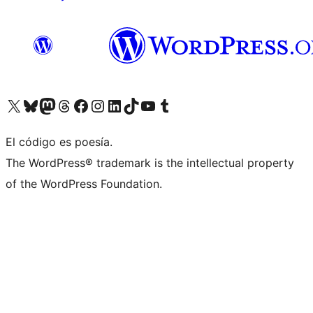
Visitá nuestra cuenta de X (anteriormente Twitter)
Visitá nuestra cuenta de Bluesky
Visitá nuestra cuenta de Mastodon
Visitá nuestra cuenta de Threads
Visitá nuestra página de Facebook
Visitá nuestra cuenta de Instagram
Visitá nuestra cuenta de LinkedIn
Visitá nuestra cuenta de TikTok
Visitá nuestro canal de YouTube
Visitá nuestra cuenta de Tumblr
El código es poesía.
The WordPress® trademark is the intellectual property
of the WordPress Foundation.