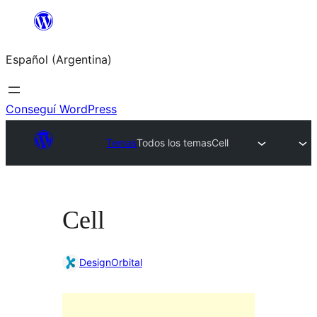
Saltar
al
Español (Argentina)
contenido
Conseguí WordPress
Temas
Todos los temas
Cell
Cell
DesignOrbital