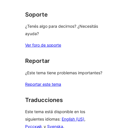
1
estrellas
Soporte
¿Tenés algo para decirnos? ¿Necesitás
ayuda?
Ver foro de soporte
Reportar
¿Este tema tiene problemas importantes?
Reportar este tema
Traducciones
Este tema está disponible en los
siguientes idiomas:
English (US)
,
Русский
, y
Svenska
.