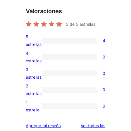
Valoraciones
5
de 5 estrellas.
5
4
4
estrellas
valoraciones
4
0
de
0
estrellas
5
valoraciones
3
0
estrellas
de
0
estrellas
4
valoraciones
2
0
estrellas
de
0
estrellas
3
valoraciones
1
0
estrellas
de
0
estrella
2
valoraciones
estrellas
de
reseñas
Agregar mi reseña
Ver todas las