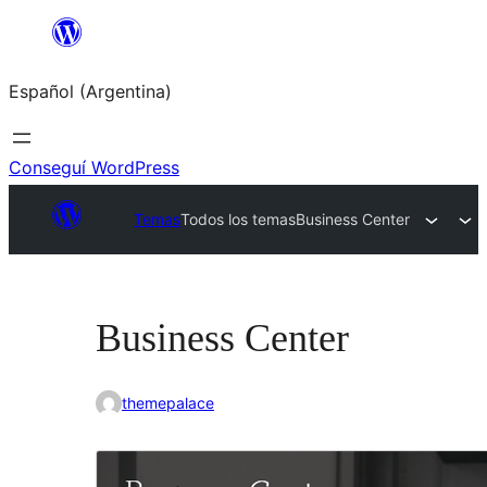
Saltar
al
Español (Argentina)
contenido
Conseguí WordPress
Temas
Todos los temas
Business Center
Business Center
themepalace