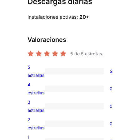
Descargas diarias
Instalaciones activas:
20+
Valoraciones
5
de 5 estrellas.
5
2
2
estrellas
valoraciones
4
0
de
0
estrellas
5
valoraciones
3
0
estrellas
de
0
estrellas
4
valoraciones
2
0
estrellas
de
0
estrellas
3
valoraciones
1