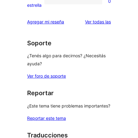
0
estrellas
de
0
estrella
2
valoraciones
estrellas
de
reseñas
Agregar mi reseña
Ver todas las
1
estrellas
Soporte
¿Tenés algo para decirnos? ¿Necesitás
ayuda?
Ver foro de soporte
Reportar
¿Este tema tiene problemas importantes?
Reportar este tema
Traducciones