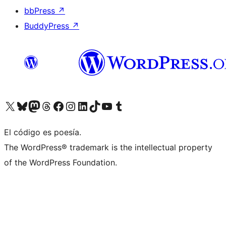
bbPress
↗
BuddyPress
↗
Visitá nuestra cuenta de X (anteriormente Twitter)
Visitá nuestra cuenta de Bluesky
Visitá nuestra cuenta de Mastodon
Visitá nuestra cuenta de Threads
Visitá nuestra página de Facebook
Visitá nuestra cuenta de Instagram
Visitá nuestra cuenta de LinkedIn
Visitá nuestra cuenta de TikTok
Visitá nuestro canal de YouTube
Visitá nuestra cuenta de Tumblr
El código es poesía.
The WordPress® trademark is the intellectual property
of the WordPress Foundation.