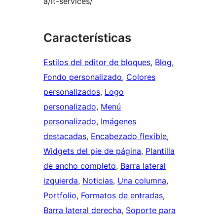
a/it-services/
Características
Estilos del editor de bloques
, 
Blog
, 
Fondo personalizado
, 
Colores
personalizados
, 
Logo
personalizado
, 
Menú
personalizado
, 
Imágenes
destacadas
, 
Encabezado flexible
, 
Widgets del pie de página
, 
Plantilla
de ancho completo
, 
Barra lateral
izquierda
, 
Noticias
, 
Una columna
, 
Portfolio
, 
Formatos de entradas
, 
Barra lateral derecha
, 
Soporte para