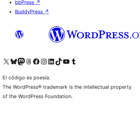
bbPress
↗
BuddyPress
↗
Visitá nuestra cuenta de X (anteriormente Twitter)
Visitá nuestra cuenta de Bluesky
Visitá nuestra cuenta de Mastodon
Visitá nuestra cuenta de Threads
Visitá nuestra página de Facebook
Visitá nuestra cuenta de Instagram
Visitá nuestra cuenta de LinkedIn
Visitá nuestra cuenta de TikTok
Visitá nuestro canal de YouTube
Visitá nuestra cuenta de Tumblr
El código es poesía.
The WordPress® trademark is the intellectual property
of the WordPress Foundation.