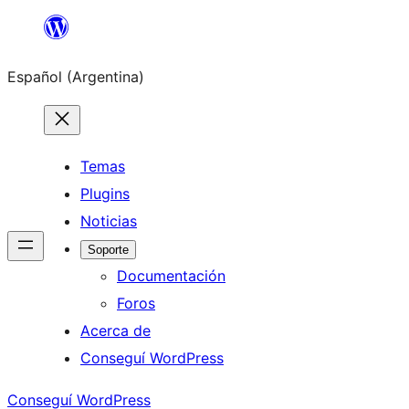
Saltar
al
Español (Argentina)
contenido
Temas
Plugins
Noticias
Soporte
Documentación
Foros
Acerca de
Conseguí WordPress
Conseguí WordPress