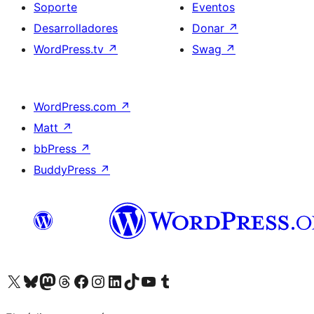
Soporte
Eventos
Desarrolladores
Donar
↗
WordPress.tv
↗
Swag
↗
WordPress.com
↗
Matt
↗
bbPress
↗
BuddyPress
↗
Visitá nuestra cuenta de X (anteriormente Twitter)
Visitá nuestra cuenta de Bluesky
Visitá nuestra cuenta de Mastodon
Visitá nuestra cuenta de Threads
Visitá nuestra página de Facebook
Visitá nuestra cuenta de Instagram
Visitá nuestra cuenta de LinkedIn
Visitá nuestra cuenta de TikTok
Visitá nuestro canal de YouTube
Visitá nuestra cuenta de Tumblr