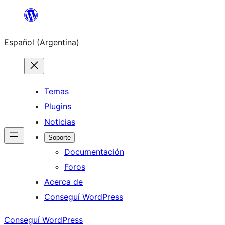
Saltar
al
Español (Argentina)
contenido
Temas
Plugins
Noticias
Soporte
Documentación
Foros
Acerca de
Conseguí WordPress
Conseguí WordPress