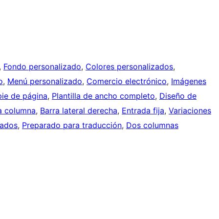
, 
Fondo personalizado
, 
Colores personalizados
, 
o
, 
Menú personalizado
, 
Comercio electrónico
, 
Imágenes
pie de página
, 
Plantilla de ancho completo
, 
Diseño de
a columna
, 
Barra lateral derecha
, 
Entrada fija
, 
Variaciones
dados
, 
Preparado para traducción
, 
Dos columnas