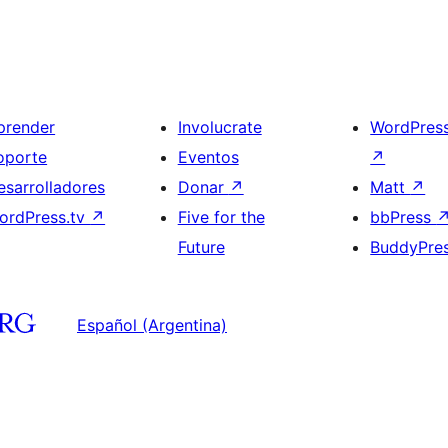
prender
Involucrate
WordPres
oporte
Eventos
↗
esarrolladores
Donar
↗
Matt
↗
ordPress.tv
↗
Five for the
bbPress
Future
BuddyPre
Español (Argentina)