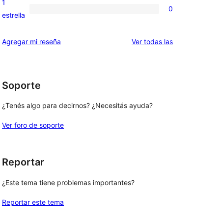
1
0
estrellas
de
0
estrella
2
valoraciones
estrellas
de
reseñas
Agregar mi reseña
Ver todas las
1
estrellas
Soporte
¿Tenés algo para decirnos? ¿Necesitás ayuda?
Ver foro de soporte
Reportar
¿Este tema tiene problemas importantes?
Reportar este tema