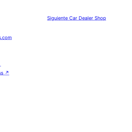
Siguiente
Car Dealer Shop
s.com
↗
ss
↗