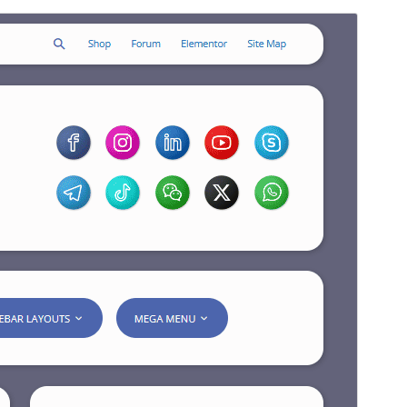
Vista previa
Descargar
Versión
1.5.1
Última actualización
15 ’15+00:00′ julio ’15+00:00′ 2026
Instalaciones activas
300+
Versión de WordPress
6.0
Versión de PHP
7.1
Página de inicio del tema