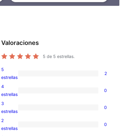
Valoraciones
5
de 5 estrellas.
5
2
2
estrellas
valoraciones
4
0
de
0
estrellas
5
valoraciones
3
0
estrellas
de
0
estrellas
4
valoraciones
2
0
estrellas
de
0
estrellas
3
valoraciones