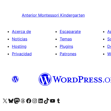
Anterior
Montessori Kindergarten
Acerca de
Escaparate
A
Noticias
Temas
S
Hosting
Plugins
D
Privacidad
Patrones
W
Visitá nuestra cuenta de X (anteriormente Twitter)
Visitá nuestra cuenta de Bluesky
Visitá nuestra cuenta de Mastodon
Visitá nuestra cuenta de Threads
Visitá nuestra página de Facebook
Visitá nuestra cuenta de Instagram
Visitá nuestra cuenta de LinkedIn
Visitá nuestra cuenta de TikTok
Visitá nuestro canal de YouTube
Visitá nuestra cuenta de Tumblr