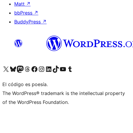
Matt
↗
bbPress
↗
BuddyPress
↗
Visitá nuestra cuenta de X (anteriormente Twitter)
Visitá nuestra cuenta de Bluesky
Visitá nuestra cuenta de Mastodon
Visitá nuestra cuenta de Threads
Visitá nuestra página de Facebook
Visitá nuestra cuenta de Instagram
Visitá nuestra cuenta de LinkedIn
Visitá nuestra cuenta de TikTok
Visitá nuestro canal de YouTube
Visitá nuestra cuenta de Tumblr
El código es poesía.
The WordPress® trademark is the intellectual property
of the WordPress Foundation.