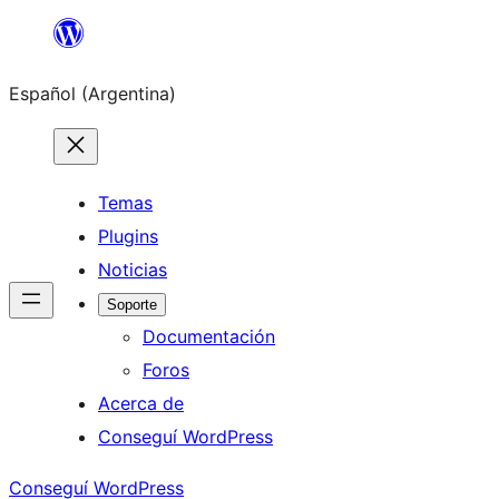
Saltar
al
Español (Argentina)
contenido
Temas
Plugins
Noticias
Soporte
Documentación
Foros
Acerca de
Conseguí WordPress
Conseguí WordPress