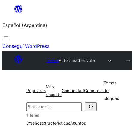
Saltar
al
Español (Argentina)
contenido
Conseguí WordPress
Temas
Autor:
LeatherNote
Temas
Más
Populares
Comunidad
Comercial
de
reciente
bloques
Buscar
1 tema
Diseños
características
Asuntos