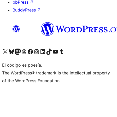
bbPress
↗
BuddyPress
↗
Visitá nuestra cuenta de X (anteriormente Twitter)
Visitá nuestra cuenta de Bluesky
Visitá nuestra cuenta de Mastodon
Visitá nuestra cuenta de Threads
Visitá nuestra página de Facebook
Visitá nuestra cuenta de Instagram
Visitá nuestra cuenta de LinkedIn
Visitá nuestra cuenta de TikTok
Visitá nuestro canal de YouTube
Visitá nuestra cuenta de Tumblr
El código es poesía.
The WordPress® trademark is the intellectual property
of the WordPress Foundation.