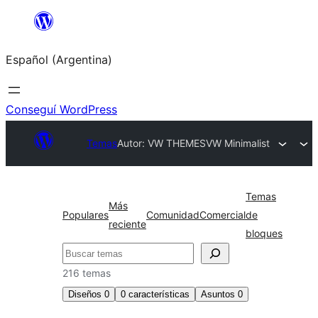
Saltar
al
Español (Argentina)
contenido
Conseguí WordPress
Temas
Autor: VW THEMES
VW Minimalist
Temas
Más
Populares
Comunidad
Comercial
de
reciente
bloques
Buscar
216 temas
Diseños
0
0
características
Asuntos
0