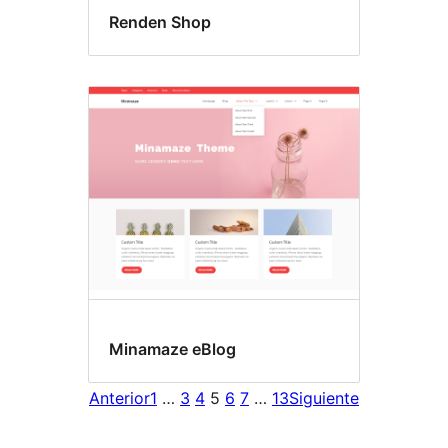
Renden Shop
Minamaze eBlog
Anterior
1
…
3
4
5
6
7
…
13
Siguiente