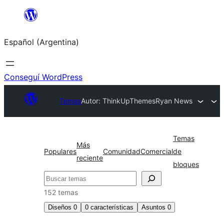
Saltar
al
Español (Argentina)
contenido
Conseguí WordPress
Temas
Autor: ThinkUpThemes
Ryan News
Temas
Más
Populares
Comunidad
Comercial
de
reciente
bloques
Buscar
152 temas
Diseños
0
0
características
Asuntos
0