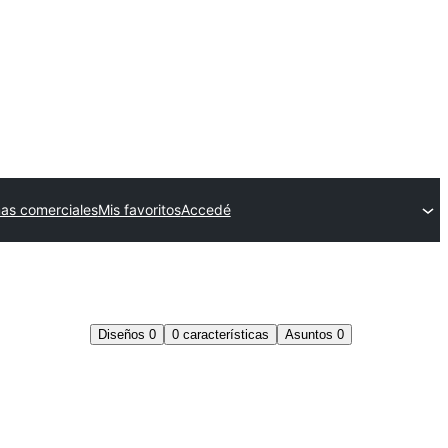
as comerciales
Mis favoritos
Accedé
Diseños
0
0
características
Asuntos
0