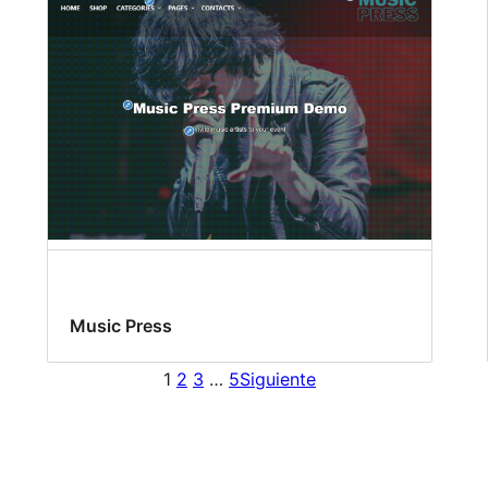
Music Press
1
2
3
…
5
Siguiente