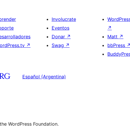
prender
Involucrate
WordPres
oporte
Eventos
↗
esarrolladores
Donar
↗
Matt
↗
ordPress.tv
↗
Swag
↗
bbPress
BuddyPre
Español (Argentina)
 the WordPress Foundation.