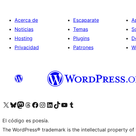
Acerca de
Escaparate
A
Noticias
Temas
S
Hosting
Plugins
D
Privacidad
Patrones
W
Visitá nuestra cuenta de X (anteriormente Twitter)
Visitá nuestra cuenta de Bluesky
Visitá nuestra cuenta de Mastodon
Visitá nuestra cuenta de Threads
Visitá nuestra página de Facebook
Visitá nuestra cuenta de Instagram
Visitá nuestra cuenta de LinkedIn
Visitá nuestra cuenta de TikTok
Visitá nuestro canal de YouTube
Visitá nuestra cuenta de Tumblr
El código es poesía.
The WordPress® trademark is the intellectual property of