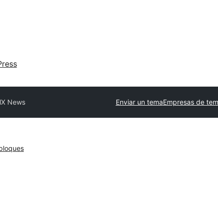
ress
llX News
Enviar un tema
Empresas de tem
bloques