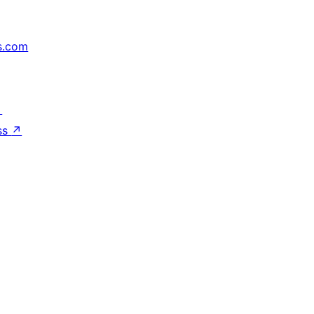
s.com
↗
ss
↗