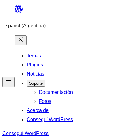
Saltar
al
Español (Argentina)
contenido
Temas
Plugins
Noticias
Soporte
Documentación
Foros
Acerca de
Conseguí WordPress
Conseguí WordPress