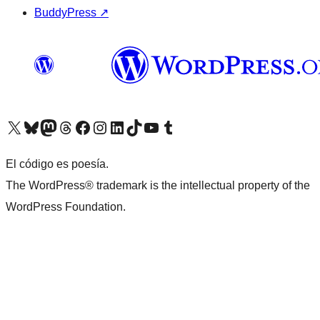
BuddyPress
↗
Visitá nuestra cuenta de X (anteriormente Twitter)
Visitá nuestra cuenta de Bluesky
Visitá nuestra cuenta de Mastodon
Visitá nuestra cuenta de Threads
Visitá nuestra página de Facebook
Visitá nuestra cuenta de Instagram
Visitá nuestra cuenta de LinkedIn
Visitá nuestra cuenta de TikTok
Visitá nuestro canal de YouTube
Visitá nuestra cuenta de Tumblr
El código es poesía.
The WordPress® trademark is the intellectual property of the
WordPress Foundation.