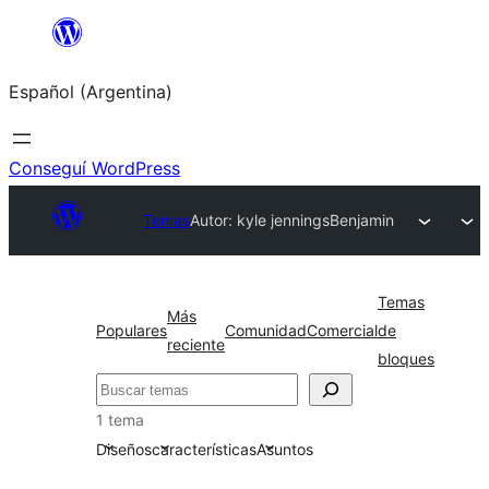
Saltar
al
Español (Argentina)
contenido
Conseguí WordPress
Temas
Autor: kyle jennings
Benjamin
Temas
Más
Populares
Comunidad
Comercial
de
reciente
bloques
Buscar
1 tema
Diseños
características
Asuntos