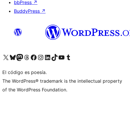
bbPress
↗
BuddyPress
↗
Visitá nuestra cuenta de X (anteriormente Twitter)
Visitá nuestra cuenta de Bluesky
Visitá nuestra cuenta de Mastodon
Visitá nuestra cuenta de Threads
Visitá nuestra página de Facebook
Visitá nuestra cuenta de Instagram
Visitá nuestra cuenta de LinkedIn
Visitá nuestra cuenta de TikTok
Visitá nuestro canal de YouTube
Visitá nuestra cuenta de Tumblr
El código es poesía.
The WordPress® trademark is the intellectual property
of the WordPress Foundation.