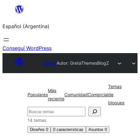
Saltar
al
Español (Argentina)
contenido
Conseguí WordPress
Temas
Autor: GretaThemes
BlogZ
Temas
Más
Populares
Comunidad
Comercial
de
reciente
bloques
Buscar
14 temas
Diseños
0
0
características
Asuntos
0