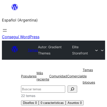
Saltar
al
Español (Argentina)
contenido
Conseguí WordPress
Autor: Gradient
Elite
Temas
Themes
Storefront
Temas
Más
Populares
Comunidad
Comercial
de
reciente
bloques
Buscar
22 temas
Diseños
0
0
características
Asuntos
0