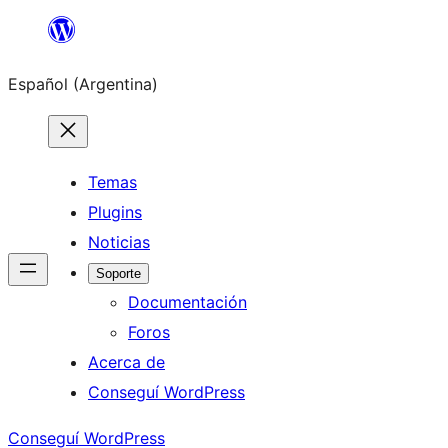
Saltar
al
Español (Argentina)
contenido
Temas
Plugins
Noticias
Soporte
Documentación
Foros
Acerca de
Conseguí WordPress
Conseguí WordPress