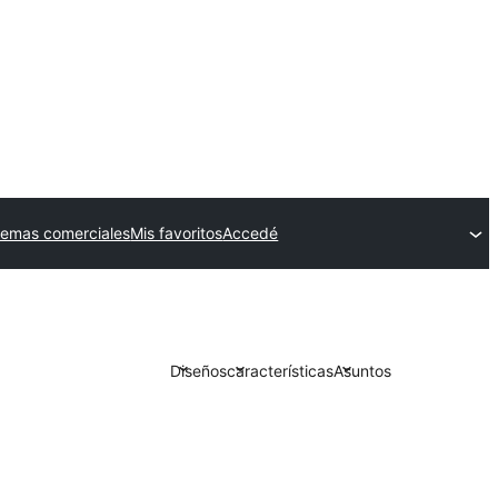
temas comerciales
Mis favoritos
Accedé
Diseños
características
Asuntos