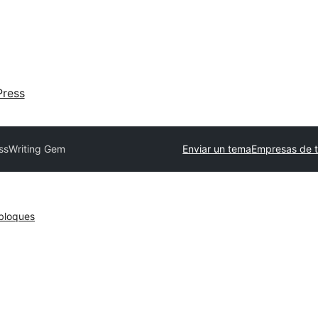
ress
ss
Writing Gem
Enviar un tema
Empresas de 
bloques