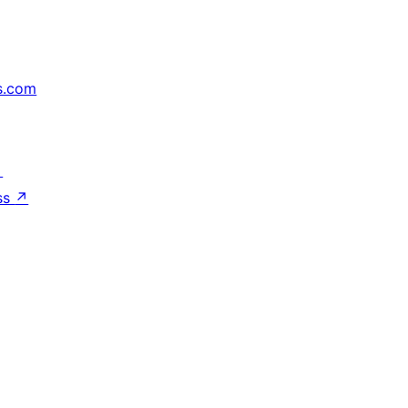
s.com
↗
ss
↗