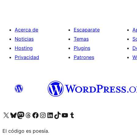
Acerca de
Escaparate
A
Noticias
Temas
S
Hosting
Plugins
D
Privacidad
Patrones
W
Visitá nuestra cuenta de X (anteriormente Twitter)
Visitá nuestra cuenta de Bluesky
Visitá nuestra cuenta de Mastodon
Visitá nuestra cuenta de Threads
Visitá nuestra página de Facebook
Visitá nuestra cuenta de Instagram
Visitá nuestra cuenta de LinkedIn
Visitá nuestra cuenta de TikTok
Visitá nuestro canal de YouTube
Visitá nuestra cuenta de Tumblr
El código es poesía.