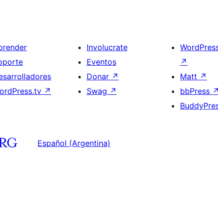
prender
Involucrate
WordPres
oporte
Eventos
↗
esarrolladores
Donar
↗
Matt
↗
ordPress.tv
↗
Swag
↗
bbPress
BuddyPre
Español (Argentina)