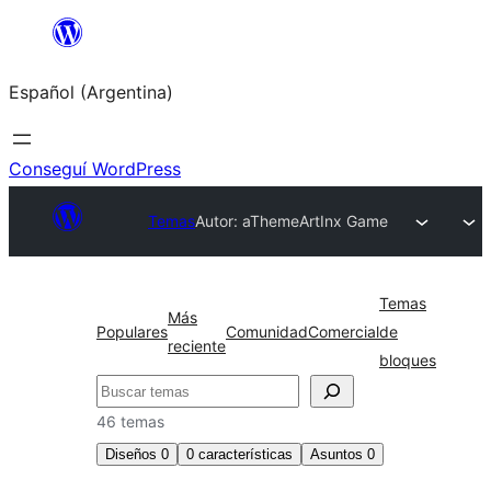
Saltar
al
Español (Argentina)
contenido
Conseguí WordPress
Temas
Autor: aThemeArt
Inx Game
Temas
Más
Populares
Comunidad
Comercial
de
reciente
bloques
Buscar
46 temas
Diseños
0
0
características
Asuntos
0