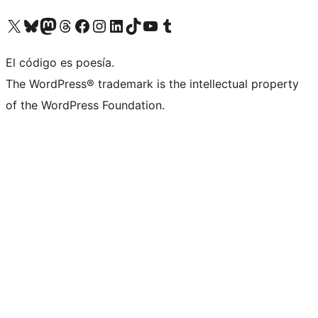
Visitá nuestra cuenta de X (anteriormente Twitter)
Visitá nuestra cuenta de Bluesky
Visitá nuestra cuenta de Mastodon
Visitá nuestra cuenta de Threads
Visitá nuestra página de Facebook
Visitá nuestra cuenta de Instagram
Visitá nuestra cuenta de LinkedIn
Visitá nuestra cuenta de TikTok
Visitá nuestro canal de YouTube
Visitá nuestra cuenta de Tumblr
El código es poesía.
The WordPress® trademark is the intellectual property
of the WordPress Foundation.