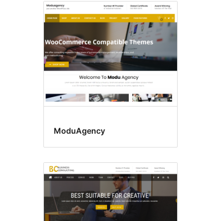
ModuAgency