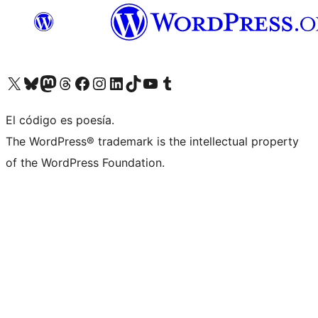
Visitá nuestra cuenta de X (anteriormente Twitter)
Visitá nuestra cuenta de Bluesky
Visitá nuestra cuenta de Mastodon
Visitá nuestra cuenta de Threads
Visitá nuestra página de Facebook
Visitá nuestra cuenta de Instagram
Visitá nuestra cuenta de LinkedIn
Visitá nuestra cuenta de TikTok
Visitá nuestro canal de YouTube
Visitá nuestra cuenta de Tumblr
El código es poesía.
The WordPress® trademark is the intellectual property
of the WordPress Foundation.