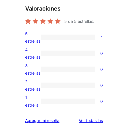
Valoraciones
5
de 5 estrellas.
5
1
1
estrellas
valoración
4
0
de
0
estrellas
5
valoraciones
3
0
estrellas
de
0
estrellas
4
valoraciones
2
0
estrellas
de
0
estrellas
3
valoraciones
1
0
estrellas
de
0
estrella
2
valoraciones
estrellas
de
reseñas
Agregar mi reseña
Ver todas las
1