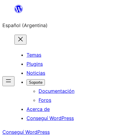
Saltar
al
Español (Argentina)
contenido
Temas
Plugins
Noticias
Soporte
Documentación
Foros
Acerca de
Conseguí WordPress
Conseguí WordPress