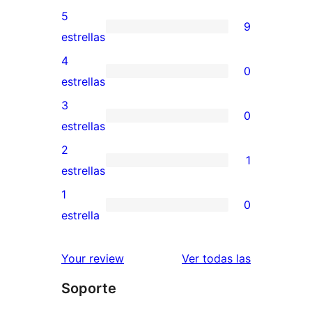
5
9
9
estrellas
valoraciones
4
0
de
0
estrellas
5
valoraciones
3
0
estrellas
de
0
estrellas
4
valoraciones
2
1
estrellas
de
1
estrellas
3
valoración
1
0
estrellas
de
0
estrella
2
valoraciones
estrellas
de
reseñas
Your review
Ver todas las
1
Soporte
estrellas