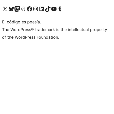
Visitá nuestra cuenta de X (anteriormente Twitter)
Visitá nuestra cuenta de Bluesky
Visitá nuestra cuenta de Mastodon
Visitá nuestra cuenta de Threads
Visitá nuestra página de Facebook
Visitá nuestra cuenta de Instagram
Visitá nuestra cuenta de LinkedIn
Visitá nuestra cuenta de TikTok
Visitá nuestro canal de YouTube
Visitá nuestra cuenta de Tumblr
El código es poesía.
The WordPress® trademark is the intellectual property
of the WordPress Foundation.