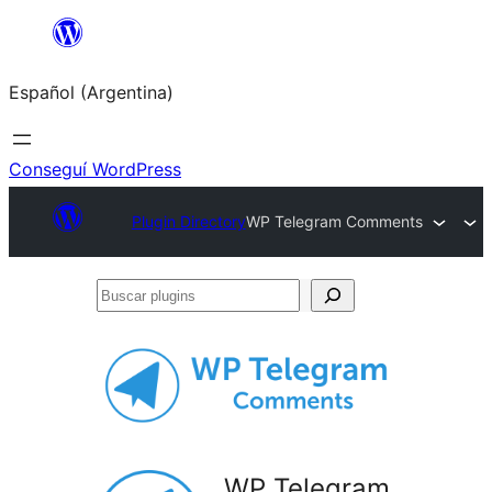
Saltar
al
Español (Argentina)
contenido
Conseguí WordPress
Plugin Directory
WP Telegram Comments
Buscar
plugins
WP Telegram