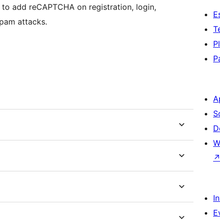
ou to add reCAPTCHA on registration, login,
E
pam attacks.
T
P
P
A
S
D
W
I
E