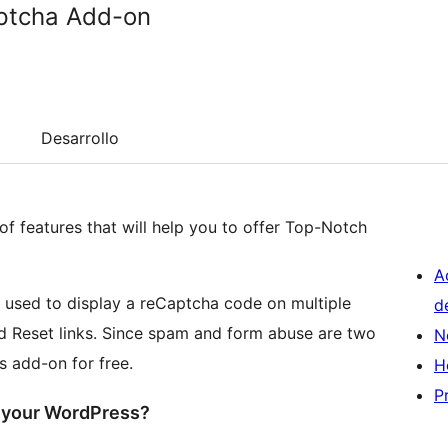
aptcha Add-on
Desarrollo
 of features that will help you to offer Top-Notch
A
 used to display a reCaptcha code on multiple
d
d Reset links. Since spam and form abuse are two
N
is add-on for free.
H
P
 your WordPress?