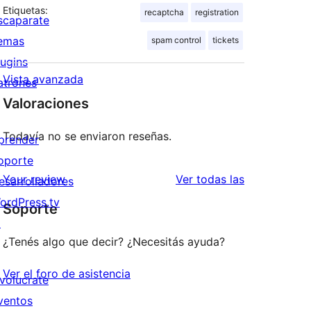
Etiquetas:
recaptcha
registration
scaparate
emas
spam control
tickets
lugins
Vista avanzada
atrones
Valoraciones
Todavía no se enviaron reseñas.
prender
oporte
reseñas
Your review
Ver todas las
esarrolladores
ordPress.tv
Soporte
↗
¿Tenés algo que decir? ¿Necesitás ayuda?
Ver el foro de asistencia
nvolucrate
ventos