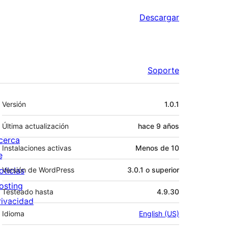
Descargar
Soporte
Meta
Versión
1.0.1
Última actualización
hace
9 años
cerca
Instalaciones activas
Menos de 10
e
oticias
Versión de WordPress
3.0.1 o superior
osting
Testeado hasta
4.9.30
rivacidad
Idioma
English (US)