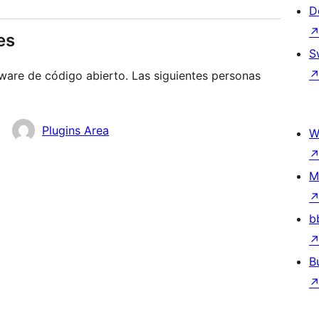
D
es
S
ware de código abierto. Las siguientes personas
Plugins Area
W
M
b
B