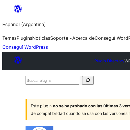
Saltar
al
Español (Argentina)
contenido
Temas
Plugins
Noticias
Soporte
Acerca de
Conseguí WordP
Conseguí WordPress
Plugin Directory
WP
Buscar
plugins
Este plugin
no se ha probado con las últimas 3 v
de compatibilidad cuando se usa con las versiones