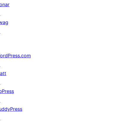
onar
↗
wag
↗
ordPress.com
↗
att
↗
bPress
↗
uddyPress
↗