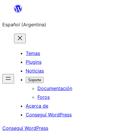
Saltar
al
Español (Argentina)
contenido
Temas
Plugins
Noticias
Soporte
Documentación
Foros
Acerca de
Conseguí WordPress
Conseguí WordPress