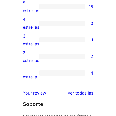
5
15
15
estrellas
valoraciones
4
0
de
0
estrellas
5
valoraciones
3
1
estrellas
de
1
estrellas
4
valoración
2
2
estrellas
de
2
estrellas
3
valoraciones
1
4
estrellas
de
4
estrella
2
valoraciones
estrellas
de
reseñas
Your review
Ver todas las
1
Soporte
estrellas