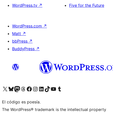
WordPress.tv
↗
Five for the Future
WordPress.com
↗
Matt
↗
bbPress
↗
BuddyPress
↗
Visitá nuestra cuenta de X (anteriormente Twitter)
Visitá nuestra cuenta de Bluesky
Visitá nuestra cuenta de Mastodon
Visitá nuestra cuenta de Threads
Visitá nuestra página de Facebook
Visitá nuestra cuenta de Instagram
Visitá nuestra cuenta de LinkedIn
Visitá nuestra cuenta de TikTok
Visitá nuestro canal de YouTube
Visitá nuestra cuenta de Tumblr
El código es poesía.
The WordPress® trademark is the intellectual property