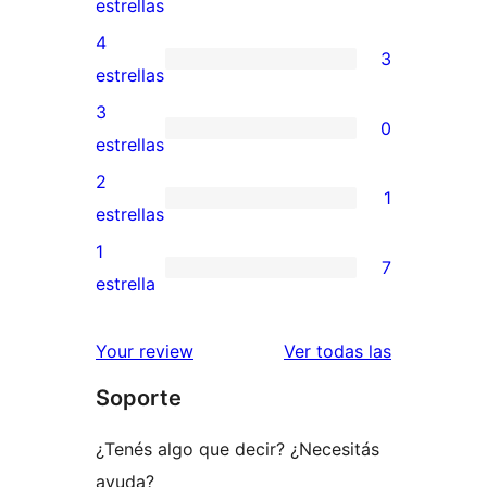
57
estrellas
valoraciones
4
3
de
3
estrellas
5
valoraciones
3
0
estrellas
de
0
estrellas
4
valoraciones
2
1
estrellas
de
1
estrellas
3
valoración
1
7
estrellas
de
7
estrella
2
valoraciones
estrellas
de
reseñas
Your review
Ver todas las
1
Soporte
estrellas
¿Tenés algo que decir? ¿Necesitás
ayuda?