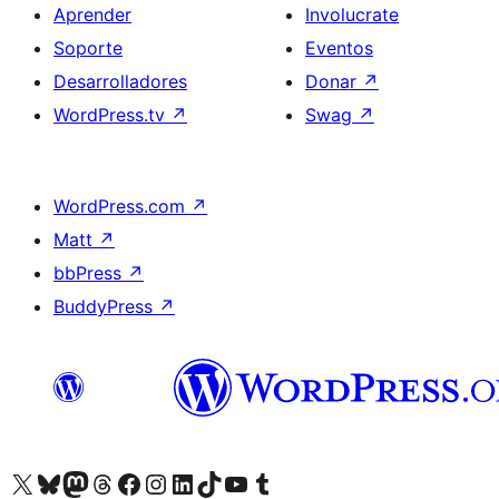
Aprender
Involucrate
Soporte
Eventos
Desarrolladores
Donar
↗
WordPress.tv
↗
Swag
↗
WordPress.com
↗
Matt
↗
bbPress
↗
BuddyPress
↗
Visitá nuestra cuenta de X (anteriormente Twitter)
Visitá nuestra cuenta de Bluesky
Visitá nuestra cuenta de Mastodon
Visitá nuestra cuenta de Threads
Visitá nuestra página de Facebook
Visitá nuestra cuenta de Instagram
Visitá nuestra cuenta de LinkedIn
Visitá nuestra cuenta de TikTok
Visitá nuestro canal de YouTube
Visitá nuestra cuenta de Tumblr