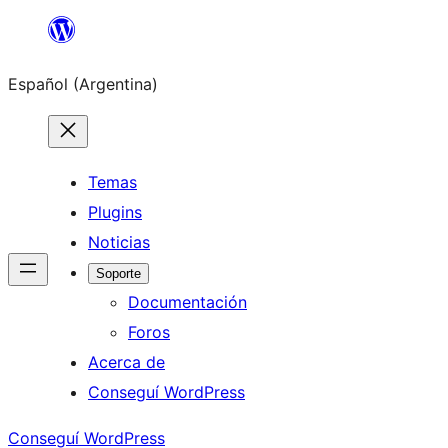
Saltar
al
Español (Argentina)
contenido
Temas
Plugins
Noticias
Soporte
Documentación
Foros
Acerca de
Conseguí WordPress
Conseguí WordPress