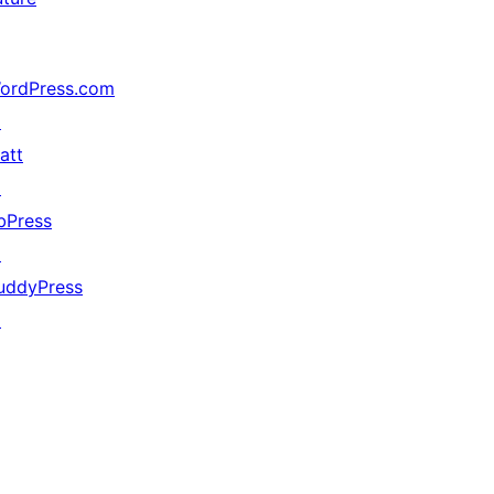
ordPress.com
↗
att
↗
bPress
↗
uddyPress
↗