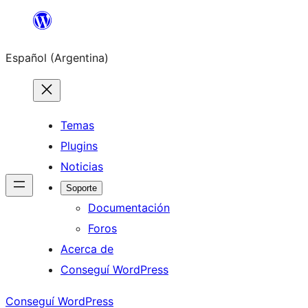
Saltar
al
Español (Argentina)
contenido
Temas
Plugins
Noticias
Soporte
Documentación
Foros
Acerca de
Conseguí WordPress
Conseguí WordPress