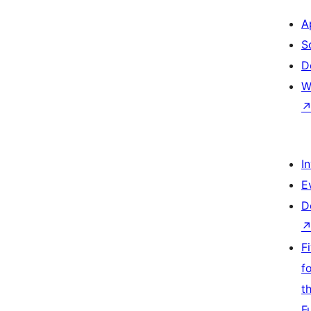
A
S
D
W
I
E
D
F
f
t
F