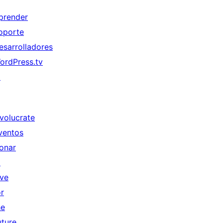
prender
oporte
esarrolladores
ordPress.tv
↗
nvolucrate
ventos
onar
↗
ive
or
he
uture