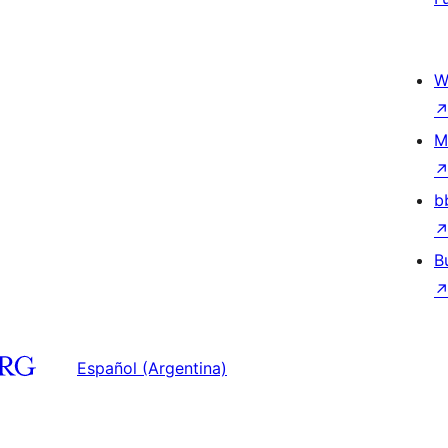
W
M
b
B
Español (Argentina)