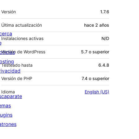
Meta
Versión
1.7.6
Última actualización
hace
2 años
cerca
Instalaciones activas
N/D
e
oticias
Versión de WordPress
5.7 o superior
osting
Testeado hasta
6.4.8
rivacidad
Versión de PHP
7.4 o superior
Idioma
English (US)
scaparate
emas
lugins
atrones