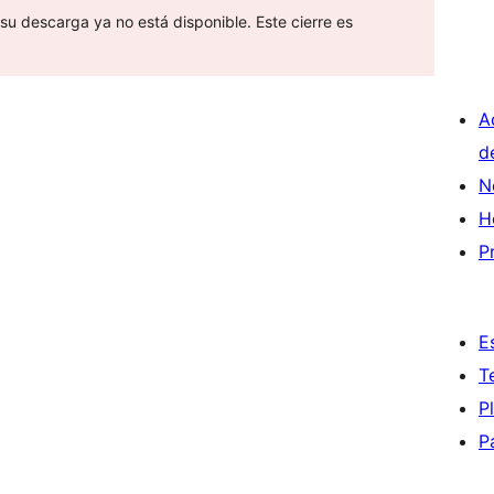
su descarga ya no está disponible. Este cierre es
A
d
N
H
P
E
T
P
P