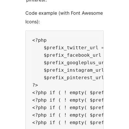
Code example (with Font Awesome
Icons):
<?php

    $prefix_twitter_url = get_the_
    $prefix_facebook_url = get_the
    $prefix_googleplus_url = get_t
    $prefix_instagram_url = get_th
    $prefix_pinterest_url = get_th
?>

<?php if ( ! empty( $prefix_twitt
<?php if ( ! empty( $prefix_faceb
<?php if ( ! empty( $prefix_googl
<?php if ( ! empty( $prefix_insta