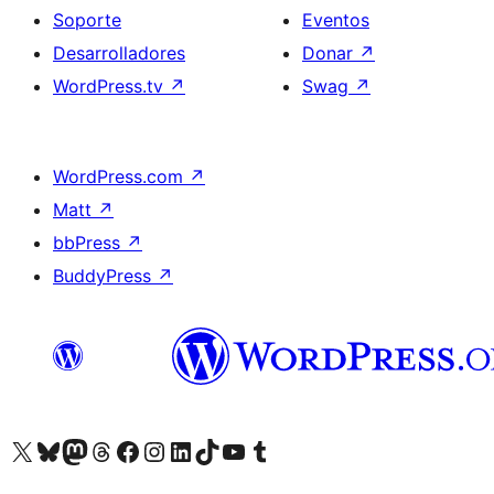
Soporte
Eventos
Desarrolladores
Donar
↗
WordPress.tv
↗
Swag
↗
WordPress.com
↗
Matt
↗
bbPress
↗
BuddyPress
↗
Visitá nuestra cuenta de X (anteriormente Twitter)
Visitá nuestra cuenta de Bluesky
Visitá nuestra cuenta de Mastodon
Visitá nuestra cuenta de Threads
Visitá nuestra página de Facebook
Visitá nuestra cuenta de Instagram
Visitá nuestra cuenta de LinkedIn
Visitá nuestra cuenta de TikTok
Visitá nuestro canal de YouTube
Visitá nuestra cuenta de Tumblr