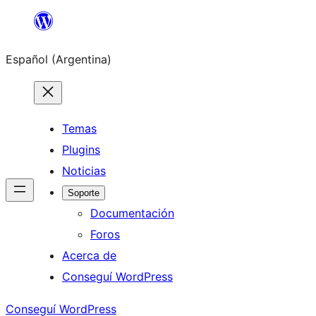
Saltar
al
Español (Argentina)
contenido
Temas
Plugins
Noticias
Soporte
Documentación
Foros
Acerca de
Conseguí WordPress
Conseguí WordPress