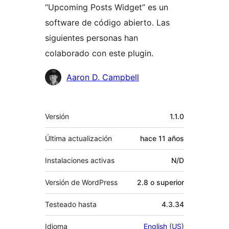
“Upcoming Posts Widget” es un
software de código abierto. Las
siguientes personas han
colaborado con este plugin.
Colaboradores
Aaron D. Campbell
Meta
Versión
1.1.0
Última actualización
hace
11 años
Instalaciones activas
N/D
Versión de WordPress
2.8 o superior
Testeado hasta
4.3.34
Idioma
English (US)