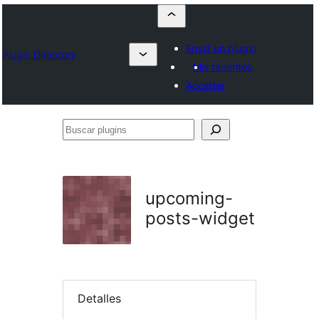
Enviá un plugin
Plugin Directory
Mis favoritos
Acceder
Buscar
plugins
upcoming-
posts-widget
Detalles