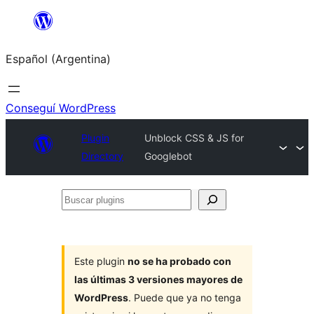
Saltar
al
Español (Argentina)
contenido
Conseguí WordPress
Plugin
Unblock CSS & JS for
Directory
Googlebot
Buscar
plugins
Este plugin
no se ha probado con
las últimas 3 versiones mayores de
WordPress
. Puede que ya no tenga