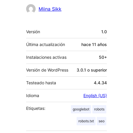
Miina Sikk
Meta
Versión
1.0
Última actualización
hace
11 años
Instalaciones activas
50+
Versión de WordPress
3.0.1 o superior
Testeado hasta
4.4.34
Idioma
English (US)
Etiquetas:
googlebot
robots
robots.txt
seo