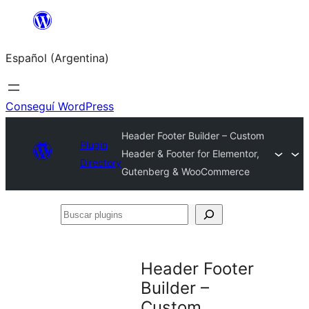
Saltar
al
Español (Argentina)
contenido
Conseguí WordPress
Header Footer Builder – Custom
Plugin
Header & Footer for Elementor,
Directory
Gutenberg & WooCommerce
Buscar
plugins
Header Footer
Builder –
Custom