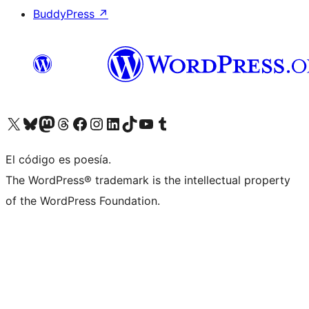
BuddyPress
↗
Visitá nuestra cuenta de X (anteriormente Twitter)
Visitá nuestra cuenta de Bluesky
Visitá nuestra cuenta de Mastodon
Visitá nuestra cuenta de Threads
Visitá nuestra página de Facebook
Visitá nuestra cuenta de Instagram
Visitá nuestra cuenta de LinkedIn
Visitá nuestra cuenta de TikTok
Visitá nuestro canal de YouTube
Visitá nuestra cuenta de Tumblr
El código es poesía.
The WordPress® trademark is the intellectual property
of the WordPress Foundation.