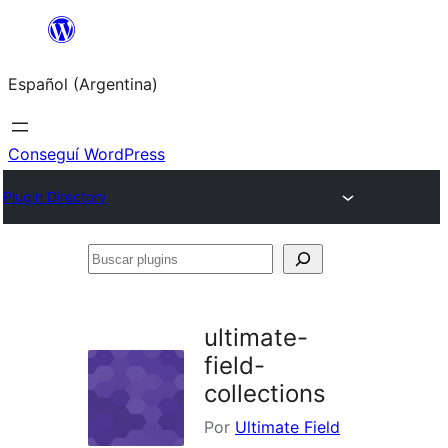
Saltar
al
Español (Argentina)
contenido
Conseguí WordPress
Plugin Directory
Buscar
plugins
ultimate-
field-
collections
Por
Ultimate Field