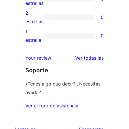
estrellas
de
0
estrellas
4
valoraciones
2
0
estrellas
de
0
estrellas
3
valoraciones
1
0
estrellas
de
0
estrella
2
valoraciones
estrellas
de
reseñas
Your review
Ver todas las
1
Soporte
estrellas
¿Tenés algo que decir? ¿Necesitás
ayuda?
Ver el foro de asistencia