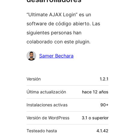
“Ultimate AJAX Login” es un
software de código abierto. Las
siguientes personas han
colaborado con este plugin.
Colaboradores
Samer Bechara
Meta
Versión
1.2.1
Última actualización
hace
12 años
Instalaciones activas
90+
Versión de WordPress
3.1 o superior
Testeado hasta
4.1.42