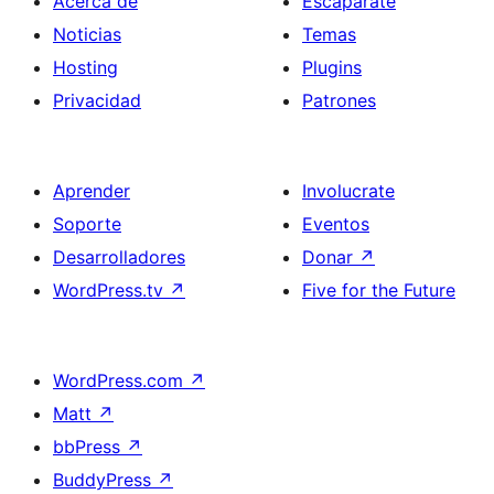
Acerca de
Escaparate
Noticias
Temas
Hosting
Plugins
Privacidad
Patrones
Aprender
Involucrate
Soporte
Eventos
Desarrolladores
Donar
↗
WordPress.tv
↗
Five for the Future
WordPress.com
↗
Matt
↗
bbPress
↗
BuddyPress
↗