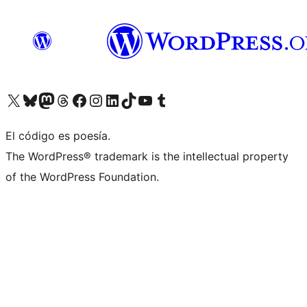
Visitá nuestra cuenta de X (anteriormente Twitter)
Visitá nuestra cuenta de Bluesky
Visitá nuestra cuenta de Mastodon
Visitá nuestra cuenta de Threads
Visitá nuestra página de Facebook
Visitá nuestra cuenta de Instagram
Visitá nuestra cuenta de LinkedIn
Visitá nuestra cuenta de TikTok
Visitá nuestro canal de YouTube
Visitá nuestra cuenta de Tumblr
El código es poesía.
The WordPress® trademark is the intellectual property
of the WordPress Foundation.