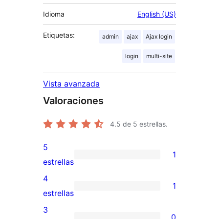
Idioma
English (US)
Etiquetas:
admin
ajax
Ajax login
login
multi-site
Vista avanzada
Valoraciones
4.5
de 5 estrellas.
5
1
1
estrellas
valoración
4
1
de
1
estrellas
5
valoración
3
0