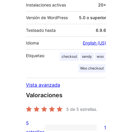
Instalaciones activas
20+
Versión de WordPress
5.0 o superior
Testeado hasta
6.9.6
Idioma
English (US)
Etiquetas:
checkout
sendy
woo
Woo checkout
Vista avanzada
Valoraciones
5
de 5 estrellas.
5
1
1