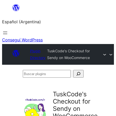
Saltar
al
Español (Argentina)
contenido
Conseguí WordPress
Plugin
TuskCode's Checkout for
Directory
Sendy on WooCommerce
Buscar
plugins
TuskCode's
Checkout for
Sendy on
WooCommerce