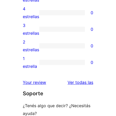
estrellas
valoración
4
0
de
0
estrellas
5
valoraciones
3
0
estrellas
de
0
estrellas
4
valoraciones
2
0
estrellas
de
0
estrellas
3
valoraciones
1
0
estrellas
de
0
estrella
2
valoraciones
estrellas
de
reseñas
Your review
Ver todas las
1
Soporte
estrellas
¿Tenés algo que decir? ¿Necesitás
ayuda?