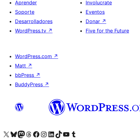
Aprender
Involucrate
Soporte
Eventos
Desarrolladores
Donar
↗
WordPress.tv
↗
Five for the Future
WordPress.com
↗
Matt
↗
bbPress
↗
BuddyPress
↗
Visitá nuestra cuenta de X (anteriormente Twitter)
Visitá nuestra cuenta de Bluesky
Visitá nuestra cuenta de Mastodon
Visitá nuestra cuenta de Threads
Visitá nuestra página de Facebook
Visitá nuestra cuenta de Instagram
Visitá nuestra cuenta de LinkedIn
Visitá nuestra cuenta de TikTok
Visitá nuestro canal de YouTube
Visitá nuestra cuenta de Tumblr