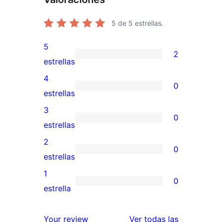
5
de 5 estrellas.
5
2
2
estrellas
valoraciones
4
0
de
0
estrellas
5
valoraciones
3
0
estrellas
de
0
estrellas
4
valoraciones
2
0
estrellas
de
0
estrellas
3
valoraciones
1
0
estrellas
de
0
estrella
2
valoraciones
estrellas
de
reseñas
Your review
Ver todas las