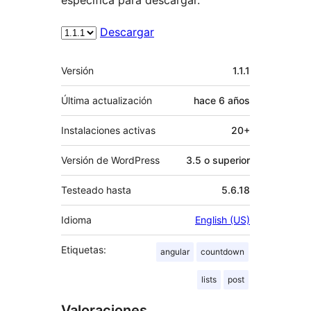
Descargar
Meta
Versión
1.1.1
Última actualización
hace
6 años
Instalaciones activas
20+
Versión de WordPress
3.5 o superior
Testeado hasta
5.6.18
Idioma
English (US)
Etiquetas:
angular
countdown
lists
post
Valoraciones