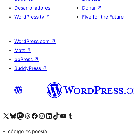
Desarrolladores
Donar
↗
WordPress.tv
↗
Five for the Future
WordPress.com
↗
Matt
↗
bbPress
↗
BuddyPress
↗
Visitá nuestra cuenta de X (anteriormente Twitter)
Visitá nuestra cuenta de Bluesky
Visitá nuestra cuenta de Mastodon
Visitá nuestra cuenta de Threads
Visitá nuestra página de Facebook
Visitá nuestra cuenta de Instagram
Visitá nuestra cuenta de LinkedIn
Visitá nuestra cuenta de TikTok
Visitá nuestro canal de YouTube
Visitá nuestra cuenta de Tumblr
El código es poesía.